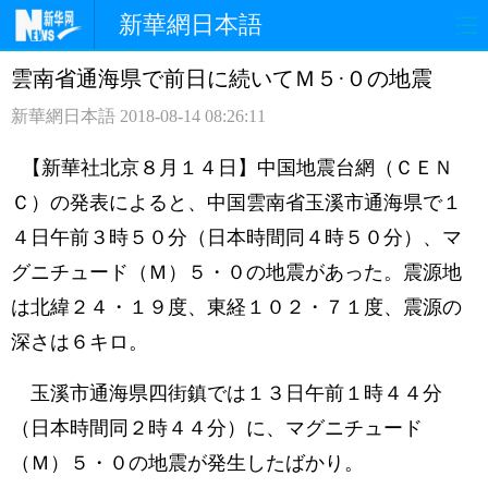
新華網日本語
雲南省通海県で前日に続いてＭ５·０の地震
ホームページ
政治
経済
新華網日本語
2018-08-14 08:26:11
社会
文化
エンタメ
【新華社北京８月１４日】中国地震台網（ＣＥＮ
観光
評論
写真
Ｃ）の発表によると、中国雲南省玉溪市通海県で１
４日午前３時５０分（日本時間同４時５０分）、マ
中日対訳
グニチュード（Ｍ）５・０の地震があった。震源地
は北緯２４・１９度、東経１０２・７１度、震源の
深さは６キロ。
玉溪市通海県四街鎮では１３日午前１時４４分
（日本時間同２時４４分）に、マグニチュード
（Ｍ）５・０の地震が発生したばかり。