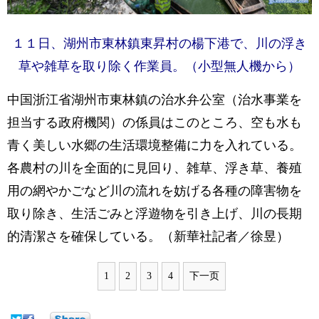
１１日、湖州市東林鎮東昇村の楊下港で、川の浮き
草や雑草を取り除く作業員。（小型無人機から）
中国浙江省湖州市東林鎮の治水弁公室（治水事業を
担当する政府機関）の係員はこのところ、空も水も
青く美しい水郷の生活環境整備に力を入れている。
各農村の川を全面的に見回り、雑草、浮き草、養殖
用の網やかごなど川の流れを妨げる各種の障害物を
取り除き、生活ごみと浮遊物を引き上げ、川の長期
的清潔さを確保している。（新華社記者／徐昱）
1
2
3
4
下一页