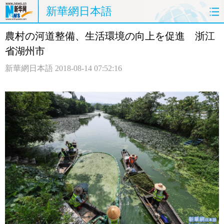
新華網日本語
農村の河道整備、生活環境の向上を促進 浙江
ホームページ
政治
経済
省湖州市
社会
文化
エンタメ
新華網日本語
2018-08-14 07:52:16
観光
評論
写真
中日対訳