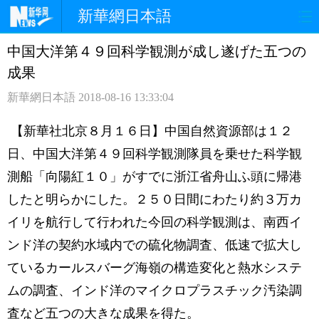
新華網日本語
中国大洋第４９回科学観測が成し遂げた五つの
ホームページ
政治
経済
成果
社会
文化
エンタメ
新華網日本語
2018-08-16 13:33:04
観光
評論
写真
【新華社北京８月１６日】中国自然資源部は１２
日、中国大洋第４９回科学観測隊員を乗せた科学観
中日対訳
測船「向陽紅１０」がすでに浙江省舟山ふ頭に帰港
したと明らかにした。２５０日間にわたり約３万カ
イリを航行して行われた今回の科学観測は、南西イ
ンド洋の契約水域内での硫化物調査、低速で拡大し
ているカールスバーグ海嶺の構造変化と熱水システ
ムの調査、インド洋のマイクロプラスチック汚染調
査など五つの大きな成果を得た。