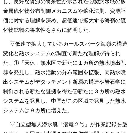
し、良好な資源の将来性が示された③契約水域の多
金属硫化物分布制御メカニズムや鉱化法則、資源評
価に対する理解を深め、超低速で拡大する海嶺の硫
化物鉱物の将来性をさらに解明した。
▽低速で拡大しているカールスバーグ海嶺の構造
変化と熱水システムの調査で新たな理解が得られ
た。①「天休」熱水区で新たに１カ所の熱水噴出孔
群を発見し、熱水活動の分布範囲を拡張、同熱水噴
出システムがデタッチメント断層の構造や岩石学に
制御される新たな証拠を得た②新たに３カ所の熱水
システムを発見し、中国がこの区域で発見した熱水
システムは９カ所に増えた。
▽自立型無人潜水艇「潜竜２号」が作業記録を塗