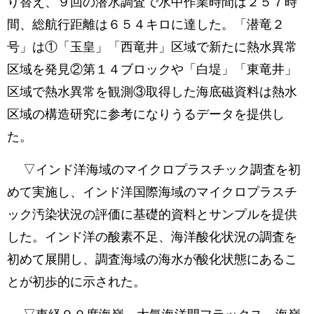
り替え、９回の潜水調査で水中作業時間は２５７時
間、総航行距離は６５４キロに達した。「潜竜２
号」は①「玉皇」「西竜井」区域で新たに熱水異常
区域を発見②第１４ブロックや「白堤」「東竜井」
区域で熱水異常を観測③取得した海底磁資料は熱水
区域の構造研究に参考になりうるデータを提供し
た。
▽インド洋海域のマイクロプラスチック調査を初
めて実施し、インド洋国際海域のマイクロプラスチ
ック汚染状況の評価に基礎的資料とサンプルを提供
した。インド洋の酸素不足、海洋酸化状況の調査を
初めて展開し、調査海域の海水が酸化状態にあるこ
とが初歩的に示された。