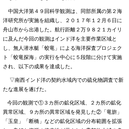
中国大洋第４９回科学観測は、同部所属の第２海
洋研究所が実施を組織し、２０１７年１２月６日に
舟山市から出港した。航行距離２万９８２１カイリ
に及んだ今回の観測はインド洋を主要作業区域と
し、無人潜水艇「蛟竜」による海洋探査プロジェク
ト「蛟竜探海」の実行を中心に５段階に分けて実施
され、以下の成果を達成した。
▽南西インド洋の契約水域内での硫化物調査で新
たな進展を遂げた。
今回の観測で①３カ所の鉱化区域、２カ所の鉱化
異常区域、９カ所の異常区域を発見した②「竜旂」
「玉皇」「断橋」などの鉱化区域の分布範囲を拡張