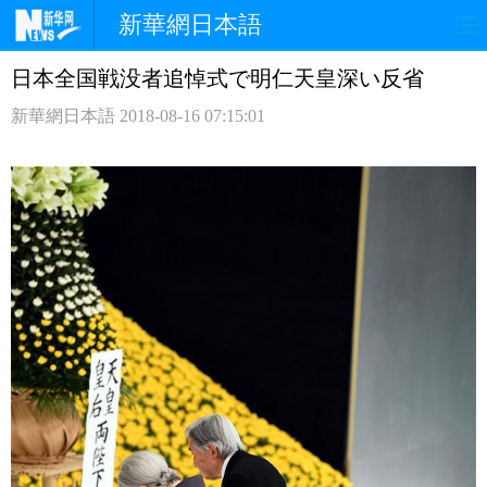
新華網日本語
日本全国戦没者追悼式で明仁天皇深い反省
ホームページ
政治
経済
新華網日本語
2018-08-16 07:15:01
社会
文化
エンタメ
観光
評論
写真
中日対訳