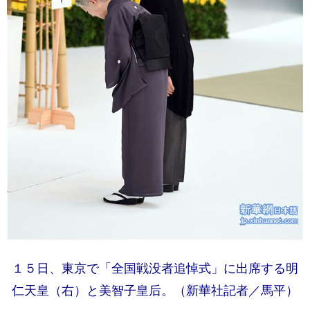
１５日、東京で「全国戦没者追悼式」に出席する明
仁天皇（右）と美智子皇后。（新華社記者／馬平）