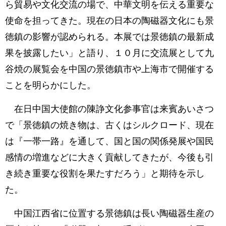
ら貿易や文化交流の場で、中華文明を伝える重要な
使命を担ってきた。現在の日本の陶磁器文化にも景
徳鎮の影響が認められる。本展では景徳鎮の最新成
果を披露したい」と語り、１０月に交流展として九
谷焼の展覧会を中国の景徳鎮市や上海市で開催する
ことを明らかにした。
在日中国大使館の陳諍文化参事官は来賓あいさつ
で「景徳鎮の焼き物は、古くはシルクロード、現在
は『一帯一路』を通して、国と国の関係発展や国民
感情の増進などに大きく貢献してきたが、今後も引
き続き重要な役割を果たすだろう」と期待を示し
た。
中国江西省に位置する景徳鎮は長い陶磁器生産の