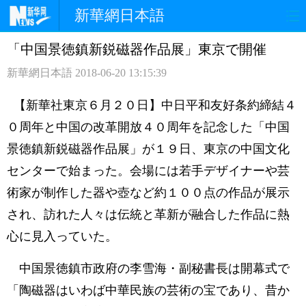
新華網日本語
「中国景徳鎮新鋭磁器作品展」東京で開催
ホームページ
政治
経済
新華網日本語
2018-06-20 13:15:39
社会
文化
エンタメ
【新華社東京６月２０日】中日平和友好条約締結４
観光
評論
写真
０周年と中国の改革開放４０周年を記念した「中国
景徳鎮新鋭磁器作品展」が１９日、東京の中国文化
中日対訳
センターで始まった。会場には若手デザイナーや芸
術家が制作した器や壺など約１００点の作品が展示
され、訪れた人々は伝統と革新が融合した作品に熱
心に見入っていた。
中国景徳鎮市政府の李雪海・副秘書長は開幕式で
「陶磁器はいわば中華民族の芸術の宝であり、昔か