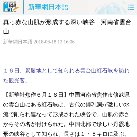
新華網日本語
真っ赤な山肌が形成する深い峡谷 河南省雲台
ホームページ
政治
経済
山
社会
文化
エンタメ
新華網日本語
2018-06-18 13:16:06
観光
評論
写真
中日対訳
１６日、景勝地として知られる雲台山紅石峡を訪れ
た観光客。
【新華社焦作６月１８日】中国河南省焦作市修武県
の雲台山にある紅石峡は、古代の鐘乳洞が激しい水
流で削られ連なって形成された峡谷で、山肌の赤さ
からその名が付けられた。中国北部で珍しい丹霞地
形の峡谷として知られ、長さは１・５キロに及ぶ。