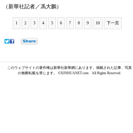
（新華社記者／馮大鵬）
1
2
3
4
5
6
7
8
9
10
下一页
このウェブサイトの著作権は新華社新華網にあります。掲載された記事、写真
の無断転載を禁じます。 ©XINHUANET.com All Rights Reserved.