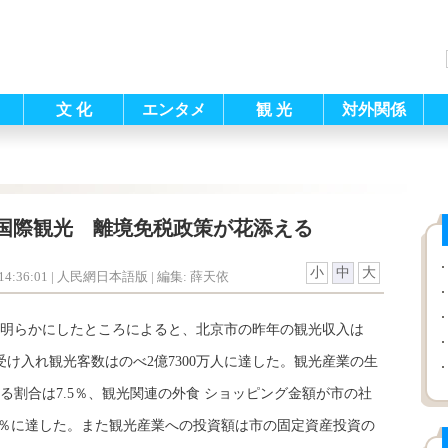
文 化
エンタメ
観 光
対外関係
国際観光 離境免税政策が花添える
小
中
大
4:36:01
| 人民網日本語版 |
編集: 薛天依
に明らかにしたところによると、北京市の昨年の観光収入は
し、受け入れ観光客数はのべ2億7300万人に達した。観光産業の生
る割合は7.5％、観光関連の外食 ショッピング金額が市の社
.4％に達した。また観光産業への投資額は市の固定資産投資の