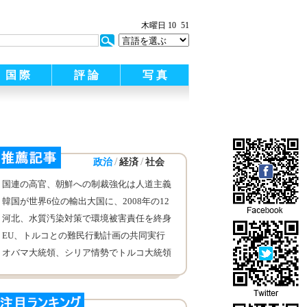
木曜日 10
51
国 際
評 論
写 真
/
/
政治
経済
社会
国連の高官、朝鮮への制裁強化は人道主義
的な影響を考慮すべき
韓国が世界6位の輸出大国に、2008年の12
位から躍進続く
河北、水質汚染対策で環境被害責任を終身
追及
EU、トルコとの難民行動計画の共同実行
を強調
オバマ大統領、シリア情勢でトルコ大統領
と電話会談