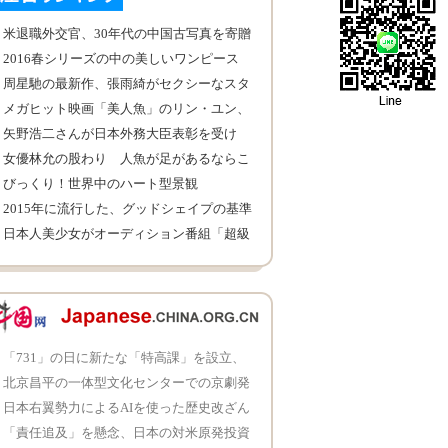
米退職外交官、30年代の中国古写真を寄贈
2016春シリーズの中の美しいワンピース
TOP30
周星馳の最新作、張雨綺がセクシーなスタ
イルを披露
メガヒット映画「美人魚」のリン・ユン、
「演技派」を証明
矢野浩二さんが日本外務大臣表彰を受け
女優林允の股わり 人魚が足があるならこ
うだよ
びっくり！世界中のハート型景観
2015年に流行した、グッドシェイプの基準
日本人美少女がオーディション番組「超級
女声」に応募