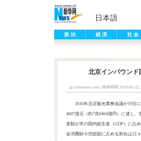
日本語
政 治
経 済
社 会
北京インバウンド
jp.xinhuanet.com
|
発表時間 2016-02-22 1
2016年北京観光業務会議が19日
4607億元（約7兆9464億円）に達
産額が市の国内総生産（GDP）に占め
会消費財小売総額に占める割合は22