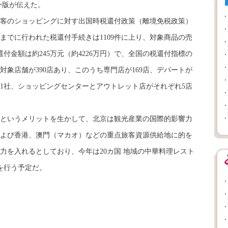
外版が伝えた。
のショッピングに対す出国時税還付政策（離境免税政策）
末までに行われた税還付手続きは1109件に上り、対象商品の売
、還付金額は約245万元（約4226万円）で、全国の税還付指標の
象店舗が390店あり、このうち専門店が169店、デパートが
が21社、ショッピングセンターとアウトレット店がそれぞれ5店
いうメリットを生かして、北京は観光産業の国際的影響力
よび香港、澳門（マカオ）などの重点旅客資源供給地に的を
力を入れるとしており、今年は20カ国 地域の中華料理レスト
を行う予定だ。