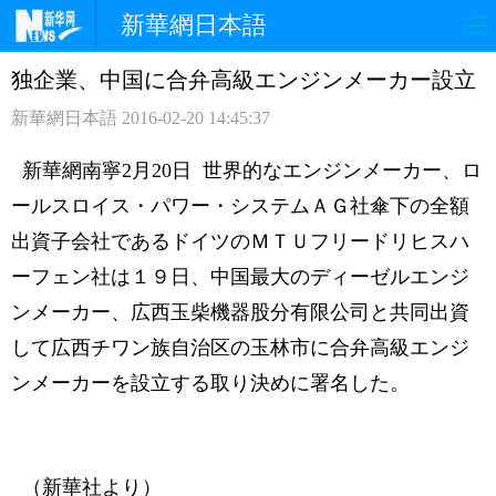
新華網日本語
独企業、中国に合弁高級エンジンメーカー設立
ホームページ
政治
経済
新華網日本語
2016-02-20 14:45:37
社会
文化
エンタメ
新華網南寧2月20日 世界的なエンジンメーカー、ロ
観光
評論
写真
ールスロイス・パワー・システムＡＧ社傘下の全額
出資子会社であるドイツのＭＴＵフリードリヒスハ
中日対訳
ーフェン社は１９日、中国最大のディーゼルエンジ
ンメーカー、広西玉柴機器股分有限公司と共同出資
して広西チワン族自治区の玉林市に合弁高級エンジ
ンメーカーを設立する取り決めに署名した。
（新華社より）