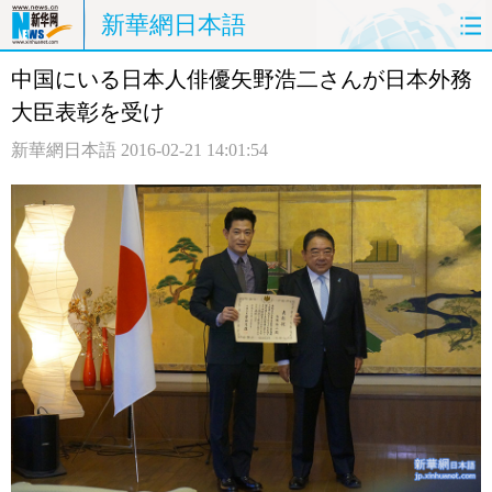
新華網日本語
中国にいる日本人俳優矢野浩二さんが日本外務
ホームページ
政治
経済
大臣表彰を受け
社会
文化
エンタメ
新華網日本語
2016-02-21 14:01:54
観光
評論
写真
中日対訳