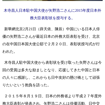
木寺昌人日本駐中国大使が矢野浩二さんに2015年度日本外
務大臣表彰状を授与する。
新華網北京2月21日（薛天依、陳辰）中国にいる日本人俳
優の矢野浩二さんが最近日本の外務大臣表彰を受け、北京
の在中国日本国大使公邸で２月２０日、表彰状授与式が行
われた。
木寺昌人駐中国大使から表彰状を受け取った矢野さんは今
回の受賞は多大な励ましとなり、応援してきた中国と日本
の人々に感謝し、これからも日中友好の懸け橋として頑張
りたいという抱負を語った。
２０１５年８月１９日、日本の外務省より平成２７年度外
務大臣表彰が発表され、矢野浩二さんは俳優活動、日中交