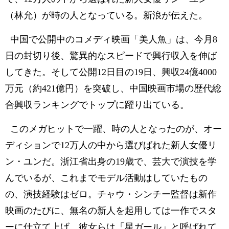
（林允）が時の人となっている。新浪が伝えた。
中国で公開中のコメディ映画「美人魚」は、今月8
日の封切り後、驚異的なスピードで興行収入を伸ば
してきた。そして公開12日目の19日、興収24億4000
万元（約421億円）を突破し、中国映画市場の歴代総
合興収ランキングでトップに躍り出ている。
このメガヒットで一躍、時の人となったのが、オー
ディションで12万人の中から選びばれた新人女優リ
ン・ユンだ。浙江省出身の19歳で、芸大で演技を学
んでいるが、これまでモデル活動はしていたもの
の、演技経験はゼロ。チャウ・シンチー監督は新作
映画のたびに、無名の新人を起用しては一作でスタ
ーに仕立て上げ、彼女らは「星ガール」と呼ばれて