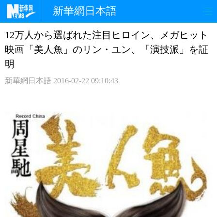
新華網日本語
12万人から選ばれた注目ヒロイン、メガヒット
ホームページ
政治
経済
映画「美人魚」のリン・ユン、「演技派」を証
社会
文化
エンタメ
明
新華網日本語
2016-02-22 09:10:43
観光
評論
写真
中日対訳