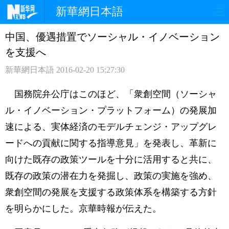
新華網日本語
中国、優遇措置でソーシャル・イノベーション
ホームページ
政治
経済
を支援へ
社会
文化
エンタメ
新華網日本語
2016-02-20 15:27:30
観光
評論
写真
国務院弁公庁はこのほど、「衆創空間（ソーシャ
ル・イノベーション・プラットフォーム）の発展加
中日対訳
速による、実体経済のモデルチェンジ・アップグレ
ードへの貢献に関する指導意見」を発表し、革新に
向けた既存の政策ツールを十分に活用すると共に、
既存の政策の潜在力を発掘し、政策の実施を強め、
衆創空間の発展を支援する政策体系を構築する方針
を明らかにした。京華時報が伝えた。