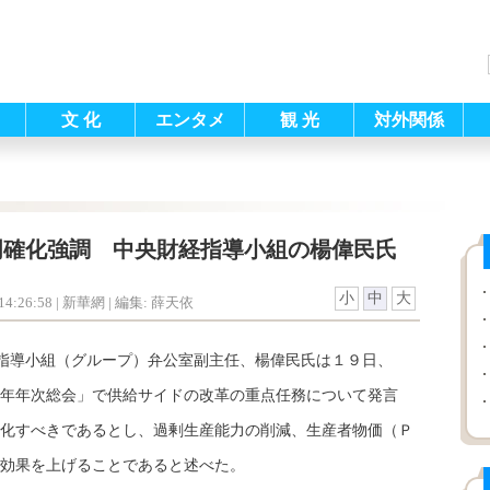
文 化
エンタメ
観 光
対外関係
明確化強調 中央財経指導小組の楊偉民氏
小
中
大
4:26:58
| 新華網 |
編集: 薛天依
経指導小組（グループ）弁公室副主任、楊偉民氏は１９日、
年年次総会」で供給サイドの改革の重点任務について発言
化すべきであるとし、過剰生産能力の削減、生産者物価（Ｐ
効果を上げることであると述べた。