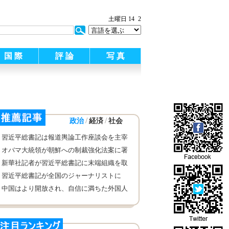
:
土曜日 14
2
国 際
評 論
写 真
/
/
政治
経済
社会
習近平総書記は報道輿論工作座談会を主宰
し、中央報道機関で調査研究を行い
オバマ大統領が朝鮮への制裁強化法案に署
名
新華社記者が習近平総書記に末端組織を取
材した感想を報告
習近平総書記が全国のジャーナリストに
「いいね！」のボタンをクリックする
中国はより開放され、自信に満ちた外国人
永久居留政策を実施へ