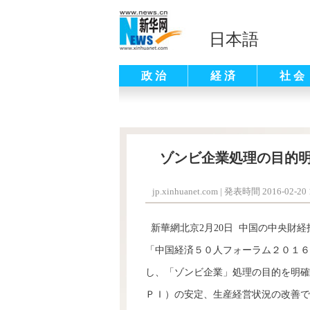
日本語
政 治
経 済
社 会
ゾンビ企業処理の目的
jp.xinhuanet.com
|
発表時間 2016-02-20 1
新華網北京2月20日 中国の中央財
「中国経済５０人フォーラム２０１６
し、「ゾンビ企業」処理の目的を明確
ＰＩ）の安定、生産経営状況の改善で