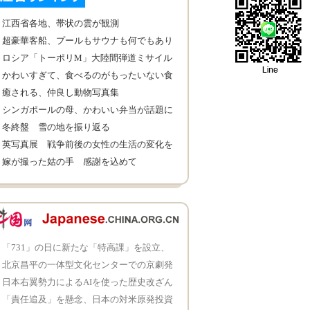
江西省各地、帯状の雲が観測
超豪華客船、プールもサウナも何でもあり
ロシア「トーポリM」大陸間弾道ミサイル
の秘密
かわいすぎて、食べるのがもったいない食
べ物
癒される、仲良し動物写真集
シンガポールの母、かわいい弁当が話題に
冬終盤 雪の地を振り返る
英写真展 戦争前後の女性の生活の変化を
展示
嫁が撮った姑の手 感謝を込めて