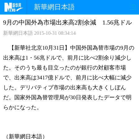
新華網日本語
9月の中国外為市場出来高2割余減 1.56兆ドル
ホームページ
政治
経済
新華網日本語
2015-10-31 08:34:14
社会
文化
エンタメ
【新華社北京10月31日】中国外国為替市場の9月の
観光
評論
写真
出来高は1・56兆ドルで、前月に比べ2割余り減少し
た。そのうち最も目立ったのが銀行の対顧客市場
中日対訳
で、出来高は3417億ドルで、前月に比べ大幅に減少
した。デリバティブ市場の出来高も大きくしぼん
だ。国家外国為替管理局が30日発表したデータで明
らかになった。
（新華網日本語）