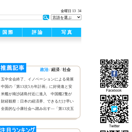
金曜日 13
34
国 際
評 論
写 真
/
/
政治
経済
社会
五中全会終了、イノベーションによる発展
が注目される
中国の「第13次5カ年計画」に好発進と安
定した前進を期待—海外学識者が「第13次
米艦が南沙諸島付近に進入 中国艦2隻が
5カ年計画」を語る
警告
財経観察：日本の経済界、できるだけ早い
中日韓貿易協定の締結の促進を政府に呼び
全面的な小康社会へ踏み出す―「第13次五
かけ
ヵ年計画」期間の中国の発展の情景につい
ての展望