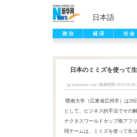
日本語
政 治
経 済
社 会
日本のミミズを使って生
jp.xinhuanet.com
|
発表時間 2015-10-30 2
暨南大学（広東省広州市）は29
として、ビジネス的手法でその
ナクタスワールドカップ南アフ
同チームは、ミミズを使って生