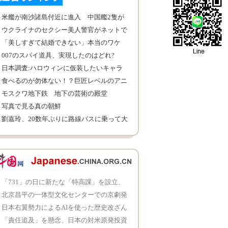
米艦が南沙諸島付近に進入 中国艦2隻が
警告
ウクライナのセクシー美人警官がネットで
人気
「美しすぎて結婚できない」本当のワケ
007のスパイ道具、実現したのはどれ?
日本調査:ハロウィンに仮装したいキャラ
クターランキング
食べるのが勿体ない！？巨匠レベルのアニ
メキャラ煎餅
モスクワ地下鉄 地下の芸術の殿堂
写真で見る真の朝鮮
劉嘉玲、20数年ぶりに路線バスに乗って大
興奮