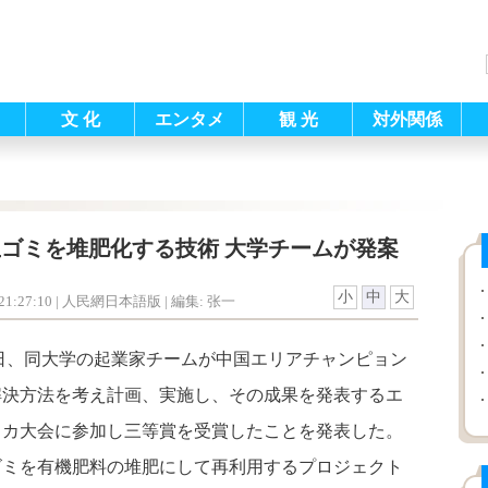
文 化
エンタメ
観 光
対外関係
ゴミを堆肥化する技術 大学チームが発案
小
中
大
1:27:10
| 人民網日本語版 |
編集: 张一
日、同大学の起業家チームが中国エリアチャンピョン
解決方法を考え計画、実施し、その成果を発表するエ
リカ大会に参加し三等賞を受賞したことを発表した。
ゴミを有機肥料の堆肥にして再利用するプロジェクト