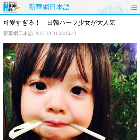
新華網日本語
可愛すぎる！ 日韓ハーフ少女が大人気
ホームページ
政治
経済
新華網日本語
2015-10-31 08:16:43
社会
文化
エンタメ
観光
評論
写真
中日対訳