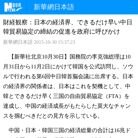
新華網日本語
財経観察：日本の経済界、できるだけ早い中日
ホームページ
政治
経済
韓貿易協定の締結の促進を政府に呼びかけ
社会
文化
エンタメ
新華網日本語
2015-10-30 15:37:23
観光
評論
写真
【新華社北京10月30日】国務院の李克強総理は10
月31日から11月2日にかけて韓国を公式訪問し、ソウ
中日対訳
ルで行われる第6回中日韓首脳会議に出席する。日本
の経済界の関係者は、日本はこれを契機として、中
韓とできるだけ早く三国の自由貿易協定（FTA）を
達成し、中国の経済成長がもたらした莫大なチャン
スを掴むべきだとの見方を示している。
中国・日本・韓国三国の経済総量の合計は16兆ド