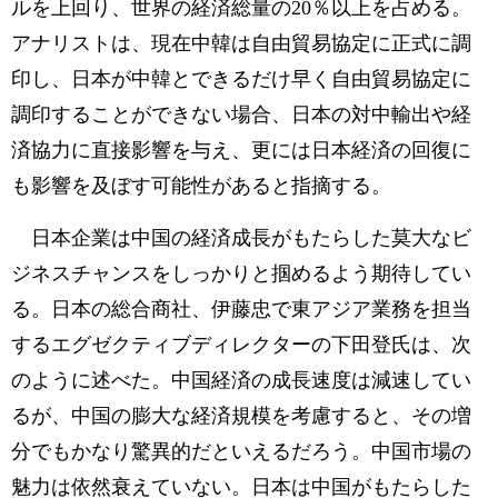
ルを上回り、世界の経済総量の20％以上を占める。
アナリストは、現在中韓は自由貿易協定に正式に調
印し、日本が中韓とできるだけ早く自由貿易協定に
調印することができない場合、日本の対中輸出や経
済協力に直接影響を与え、更には日本経済の回復に
も影響を及ぼす可能性があると指摘する。
日本企業は中国の経済成長がもたらした莫大なビ
ジネスチャンスをしっかりと掴めるよう期待してい
る。日本の総合商社、伊藤忠で東アジア業務を担当
するエグゼクティブディレクターの下田登氏は、次
のように述べた。中国経済の成長速度は減速してい
るが、中国の膨大な経済規模を考慮すると、その増
分でもかなり驚異的だといえるだろう。中国市場の
魅力は依然衰えていない。日本は中国がもたらした