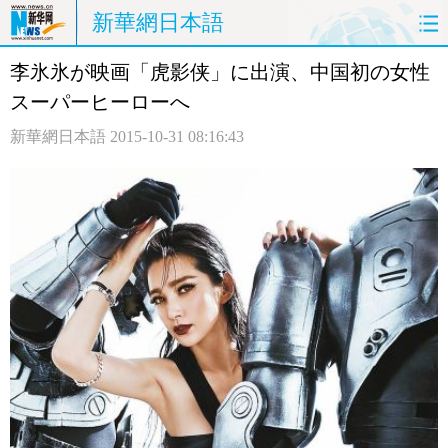
新華網日本語
李氷氷が映画「虎影侠」に出演、中国初の女性
ホームページ
政治
経済
スーパーヒーローへ
社会
文化
エンタメ
新華網日本語
2015-10-31 08:16:43
観光
評論
写真
中日対訳