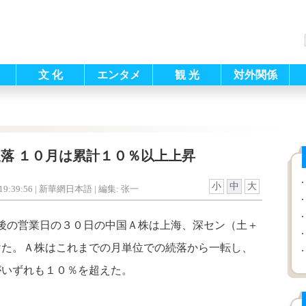
文 化
エンタメ
観 光
対外関係
落 １０月は累計１０％以上上昇
小
中
大
9:39:56
| 新華網日本語 |
編集: 张一
最後の営業日の３０日の中国Ａ株は上海、深セン（土＋
けた。Ａ株はこれまでの月単位での続落から一転し、
がいずれも１０％を超えた。