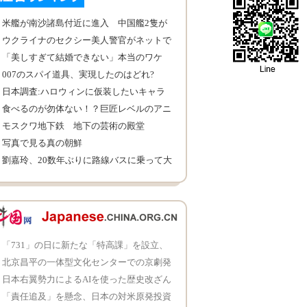
米艦が南沙諸島付近に進入 中国艦2隻が
警告
ウクライナのセクシー美人警官がネットで
人気
「美しすぎて結婚できない」本当のワケ
007のスパイ道具、実現したのはどれ?
日本調査:ハロウィンに仮装したいキャラ
クターランキング
食べるのが勿体ない！？巨匠レベルのアニ
メキャラ煎餅
モスクワ地下鉄 地下の芸術の殿堂
写真で見る真の朝鮮
劉嘉玲、20数年ぶりに路線バスに乗って大
興奮