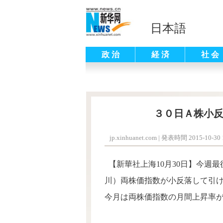
日本語
政 治
経 済
社 会
３０日Ａ株小反
jp.xinhuanet.com
|
発表時間 2015-10-30 1
【新華社上海10月30日】今週
川）両株価指数が小反落して引
今月は両株価指数の月間上昇率