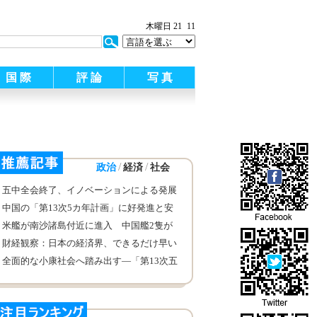
木曜日 21
11
国 際
評 論
写 真
/
/
政治
経済
社会
五中全会終了、イノベーションによる発展
が注目される
中国の「第13次5カ年計画」に好発進と安
定した前進を期待—海外学識者が「第13次
米艦が南沙諸島付近に進入 中国艦2隻が
5カ年計画」を語る
警告
財経観察：日本の経済界、できるだけ早い
中日韓貿易協定の締結の促進を政府に呼び
全面的な小康社会へ踏み出す―「第13次五
かけ
ヵ年計画」期間の中国の発展の情景につい
ての展望