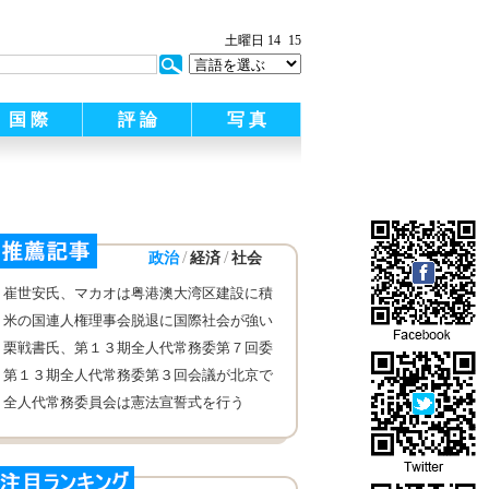
土曜日 14
15
国 際
評 論
写 真
/
/
政治
経済
社会
崔世安氏、マカオは粤港澳大湾区建設に積
極的に参加
米の国連人権理事会脱退に国際社会が強い
関心
栗戦書氏、第１３期全人代常務委第７回委
員長会議を主宰
第１３期全人代常務委第３回会議が北京で
閉幕
全人代常務委員会は憲法宣誓式を行う