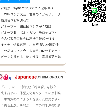
蘇炳添、9秒91でアジアタイ記録 男子
100M
【Ｗ杯ロシア大会】世界の子どもサポータ
ーたち
福州琉球館を訪ねて
グループＡ：開催国ロシアが２連勝
グループＢ：ポルトガル、モロッコ下す
全人代常務委員会は憲法宣誓式を行う
オペラ「鑑真東渡」、台湾·新北公演開催
【Ｗ杯ロシア大会】大会初のレッドカード
提示
ピークを迎える「麹」造り 貴州省茅台鎮