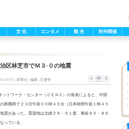
文 化
エンタメ
観 光
対外関係
治区林芝市でＭ３·０の地震
小
中
大
1:03:07
| 新華社 |
編集: 王珊寧
ネットワーク・センター（ＣＥＮＣ）の発表によると、中国
の察隅県で２３日午前００時４５分（日本時間午前１時４５
地震があった。震源地は北緯２８・６１度、東経９５・８６
なっている。