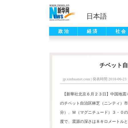
日本語
政 治
経 済
社 会
チベット自
jp.xinhuanet.com
|
発表時間 2018-06-23 1
【新華社北京６月２３日】中国地震
のチベット自治区林芝（ニンティ）市
分）、Ｍ（マグニチュード）３・０の
度で、震源の深さは８キロメートルと