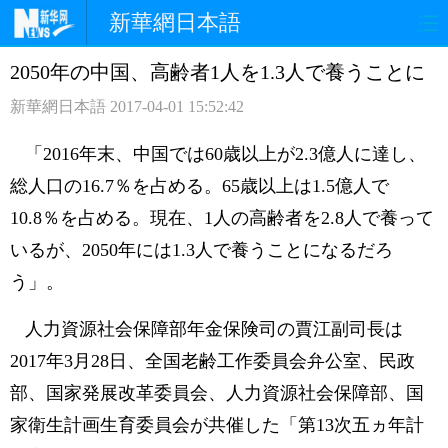
新華網日本語
2050年の中国、高齢者1人を1.3人で養うことに
ホームページ
政治
経済
新華網日本語
2017-04-01 15:52:42
社会
文化
エンタメ
「2016年末、中国では60歳以上が2.3億人に達し、
観光
評論
写真
総人口の16.7％を占める。65歳以上は1.5億人で
10.8％を占める。現在、1人の高齢者を2.8人で養って
中日対訳
いるが、2050年には1.3人で養うことになるだろ
う」。
人力資源社会保障部年金保険司の賈江副司長は
2017年3月28日、全国老齢工作委員会弁公室、民政
部、国家発展改革委員会、人力資源社会保障部、国
家衛生計画生育委員会が共催した「第13次五ヵ年計