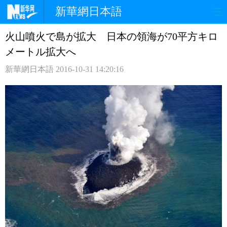
新華網日本語
火山噴火で島が拡大 日本の領海が70平方キロ
ホームページ
政治
経済
メートル拡大へ
社会
文化
エンタメ
新華網日本語
2016-10-31 14:20:16
観光
評論
写真
中日対訳