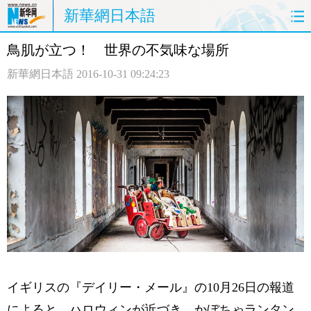
新華網日本語
鳥肌が立つ！ 世界の不気味な場所
ホームページ
政治
経済
新華網日本語
2016-10-31 09:24:23
社会
文化
エンタメ
観光
評論
写真
中日対訳
イギリスの『デイリー・メール』の10月26日の報道
によると、ハロウィンが近づき、かぼちゃランタン