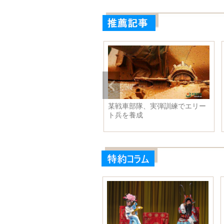
女神級の美人」とは、だれと
18歳の少女みたい美魔女ビビア
緒に写真を撮っても自信のあ
ン・チェン 本当は42歳？
まま