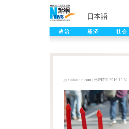
日本語
政 治
経 済
社 会
jp.xinhuanet.com
|
発表時間 2016-10-31 