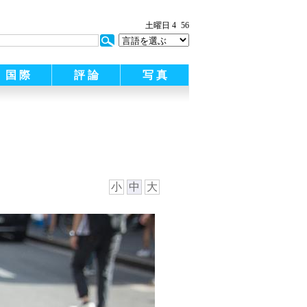
土曜日 4
56
国 際
評 論
写 真
小
中
大