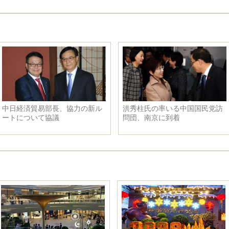
「世界一セクシーな数学教師」
韓国は万人民衆が集会し、パ
が写真公開 ネットで注目浴び
ク・クネ大統領の退陣を要求
る