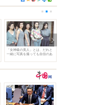
第11回中日韓経済貿易相会合が
東京で開催