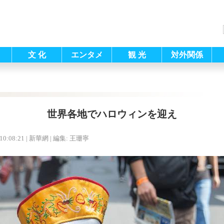
文 化
エンタメ
観 光
対外関係
世界各地でハロウィンを迎え
10:08:21
| 新華網 |
編集: 王珊寧