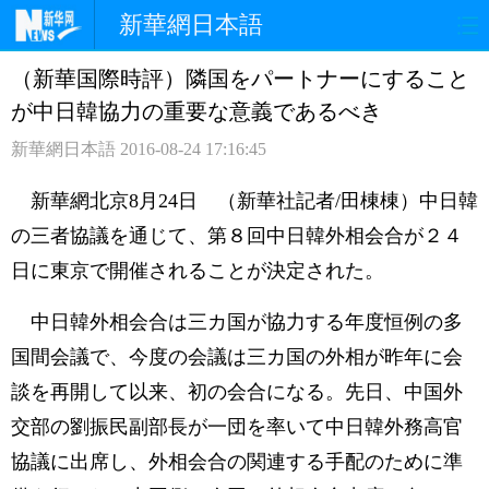
新華網日本語
（新華国際時評）隣国をパートナーにすること
ホームページ
政治
経済
が中日韓協力の重要な意義であるべき
社会
文化
エンタメ
新華網日本語
2016-08-24 17:16:45
観光
評論
写真
新華網北京8月24日 （新華社記者/田棟棟）中日韓
の三者協議を通じて、第８回中日韓外相会合が２４
中日対訳
日に東京で開催されることが決定された。
中日韓外相会合は三カ国が協力する年度恒例の多
国間会議で、今度の会議は三カ国の外相が昨年に会
談を再開して以来、初の会合になる。先日、中国外
交部の劉振民副部長が一団を率いて中日韓外務高官
協議に出席し、外相会合の関連する手配のために準