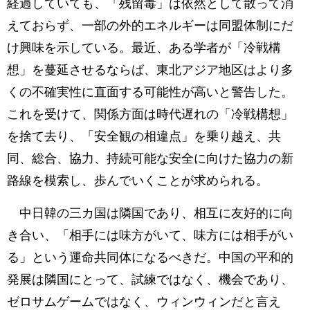
経過していても、「残留毒」は依然として散って消
えておらず、一部の外的エネルギーは同盟体制にだ
け興味を示している。最近、ある学者が「冷戦構
想」を蔓延させるならば、東北アジア地区はより多
くの不確実性に直面する可能性が高いと警告した。
これを受けて、関係方面は時代遅れの「冷戦構想」
を捨て去り、「安全観の相違点」を乗り越え、共
同、総合、協力、持続可能な安全に向けた協力の新
路線を模索し、歩んでいくことが求められる。
中日韓の三カ国は隣国であり、相互に友好的に向
き合い、「相手には味方がいて、味方には相手がい
る」という運命共同体になるべきだ。中国の平和的
発展は隣国にとって、試練ではなく、機会であり、
ゼロサムゲームではなく、ウィンウィンだと言え