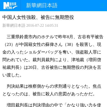
新華網日本語
中国人女性強殺、被告に無期懲役
ホームページ
政治
経済
新華網日本語
2016-07-22 14:05:31
社会
文化
エンタメ
三重県鈴鹿市内のホテルで昨年8月、古谷有平被告
観光
評論
写真
（23）が中国籍女性の蘇偉さん（38）を殺害し、現
金の入ったショルダーバッグを奪い、強盗殺人罪に
中日対訳
問われていた。裁判員裁判により、津地裁（増田啓
祐裁判長）は20日、古谷被告に無期懲役の判決を言
い渡した。
判決結果は検察側からの求刑通りとなった。焦点
となったのは、被告に殺人の意図があったかだ。
増田裁判長は判決理由の中で「かなり強い力を使