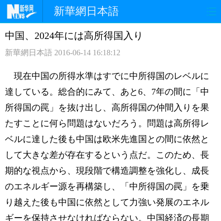
新華網日本語
中国、2024年には高所得国入り
ホームページ
政治
経済
新華網日本語
2016-06-14 16:18:12
社会
文化
エンタメ
現在中国の所得水準はすでに中所得国のレベルに
観光
評論
写真
達している。総合的にみて、あと6、7年の間に「中
所得国の罠」を抜け出し、高所得国の仲間入りを果
中日対訳
たすことに何ら問題はないだろう。問題は高所得レ
ベルに達した後も中国は欧米先進国との間に依然と
して大きな差が存在するという点だ。このため、長
期的な視点から、現段階で構造調整を強化し、成長
のエネルギー源を再構築し、「中所得国の罠」を乗
り越えた後も中国に依然として力強い発展のエネル
ギーを保持させなければならない。中国経済の長期