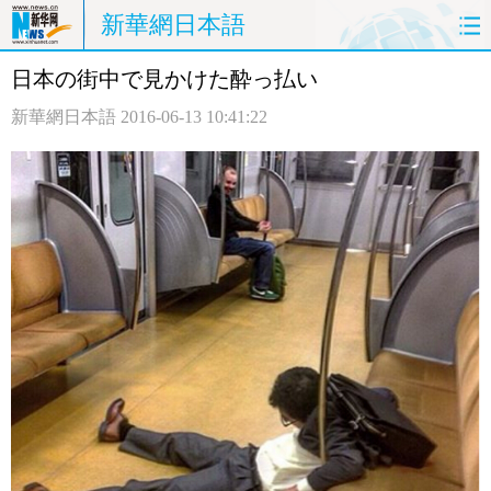
新華網日本語
日本の街中で見かけた酔っ払い
ホームページ
政治
経済
新華網日本語
2016-06-13 10:41:22
社会
文化
エンタメ
観光
評論
写真
中日対訳