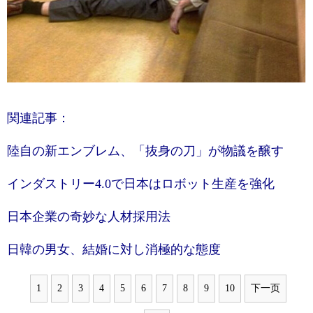
関連記事：
陸自の新エンブレム、「抜身の刀」が物議を醸す
インダストリー4.0で日本はロボット生産を強化
日本企業の奇妙な人材採用法
日韓の男女、結婚に対し消極的な態度
1
2
3
4
5
6
7
8
9
10
下一页