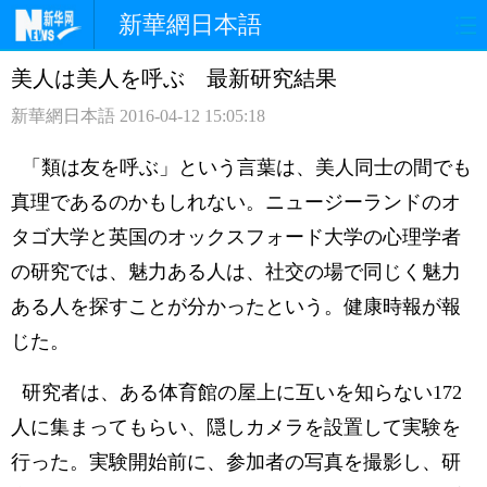
新華網日本語
美人は美人を呼ぶ 最新研究結果
ホームページ
政治
経済
新華網日本語
2016-04-12 15:05:18
社会
文化
エンタメ
「類は友を呼ぶ」という言葉は、美人同士の間でも
観光
評論
写真
真理であるのかもしれない。ニュージーランドのオ
タゴ大学と英国のオックスフォード大学の心理学者
中日対訳
の研究では、魅力ある人は、社交の場で同じく魅力
ある人を探すことが分かったという。健康時報が報
じた。
研究者は、ある体育館の屋上に互いを知らない172
人に集まってもらい、隠しカメラを設置して実験を
行った。実験開始前に、参加者の写真を撮影し、研