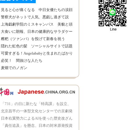
見ると心が痛くなる 中日女優たちの涙顔
警察犬がネットで人気、悪戯し過ぎて説
教？
上海戯劇学院のミスキャンパス 美貌と頭
脳が兼備
大食いに朗報、日本の健康的なサラダケー
キ
糌粑（ツァンパ）を投げて新春を祝う
隠れた虹色の髪 ソーシャルサイトで話題
に
可愛すぎる！Angelababyと生まれたばかり
の子猫のツーショット
必笑！ 間抜けな人たち
麦畑でのノガン