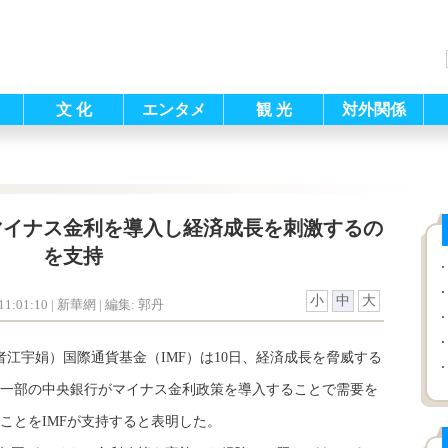
文 化
エンタメ
観 光
対外関係
マイナス金利を導入し経済成長を刺激するの
を支持
小
中
大
1:01:10
| 新華網 |
編集: 郭丹
者江宇娟）国際通貨基金（IMF）は10日、経済成長を脅威する
一部の中央銀行がマイナス金利政策を導入することで需要を
ことをIMFが支持すると表明した。