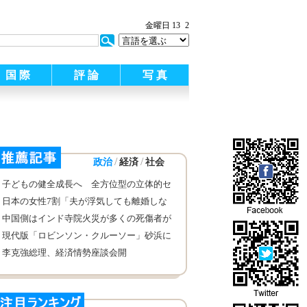
:
金曜日 13
2
国 際
評 論
写 真
/
/
政治
経済
社会
子どもの健全成長へ 全方位型の立体的セ
ーフティネットを
日本の女性7割「夫が浮気しても離婚しな
い」
中国側はインド寺院火災が多くの死傷者が
出たことに同情と慰問を表す
現代版「ロビンソン・クルーソー」砂浜に
書いた文字が米軍に発見され、救助される
李克強総理、経済情勢座談会開