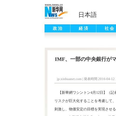
日本語
政 治
経 済
社 会
IMF、一部の中央銀行が
jp.xinhuanet.com
|
発表時間 2016-04-12 1
【新華網ワシントン4月12日】（記
リスクが巨大化することを考慮して、
刺激し、物価安定の目標を実現させる