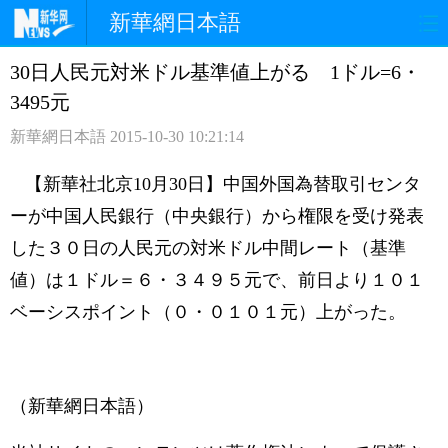
新華網日本語
30日人民元対米ドル基準値上がる 1ドル=6・
ホームページ
政治
経済
3495元
社会
文化
エンタメ
新華網日本語
2015-10-30 10:21:14
観光
評論
写真
【新華社北京10月30日】中国外国為替取引センタ
ーが中国人民銀行（中央銀行）から権限を受け発表
中日対訳
した３０日の人民元の対米ドル中間レート（基準
値）は１ドル＝６・３４９５元で、前日より１０１
ベーシスポイント（０・０１０１元）上がった。
（新華網日本語）