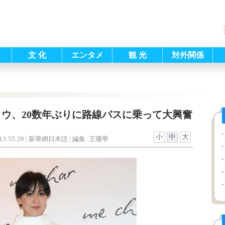
文 化
エンタメ
観 光
対外関係
ウ、20数年ぶりに路線バスに乗って大興奮
小
中
大
3:55:29
| 新華網日本語 |
編集: 王珊寧