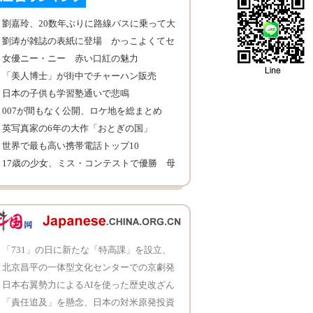
劉嘉玲、20数年ぶりに路線バスに乗って大
興奮
劉涛が雑誌の表紙に登場 かっこよくてセ
クシー
女優ニー・ニー 赤い口紅の魅力
「美人博士」が街中でチャーハン販売
日本の子供も学習塾通いで悲鳴
007が間もなく公開、ロケ地を総まとめ
英写真家の6年の大作「おとぎの国」
世界で最も高い携帯電話トップ10
17歳の少女、ミス・コンテストで優勝 母
に跪いて感謝