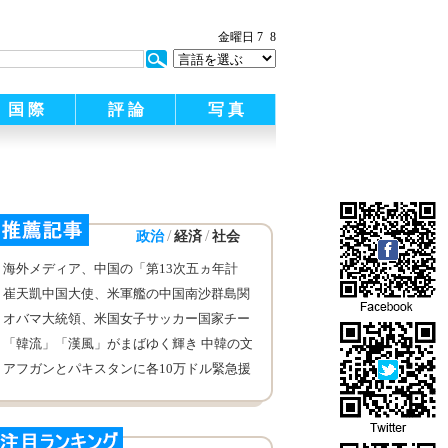
金曜日 7
8
国 際
評 論
写 真
/
/
政治
経済
社会
海外メディア、中国の「第13次五ヵ年計
画」が世界の経済発展に影響を及ぼすとみ
崔天凱中国大使、米軍艦の中国南沙群島関
なし
係島礁近くの海域進入に関して厳正な立場
オバマ大統領、米国女子サッカー国家チー
を解明
ムと会見
「韓流」「漢風」がまばゆく輝き 中韓の文
化交流を全面的に発展させる—ソウル中国
アフガンとパキスタンに各10万ドル緊急援
文化センターの史瑞琳主任を特別取材
助 地震被害で中国紅十字会