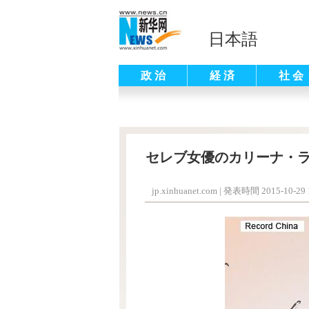
日本語
政 治
経 済
社 会
セレブ女優のカリーナ・ラ
jp.xinhuanet.com
|
発表時間 2015-10-29 1