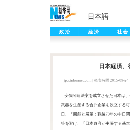
日本語
政 治
経 済
社 会
日本経済、
jp.xinhuanet.com
|
発表時間 2015-09-24 1
安保関連法案を成立させた日本は、
武器を生産する合弁企業を設立する可
日、「回顧と展望：戦後70年の中日関
答を避け、「日本政府が主張する基本