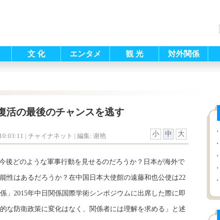
文 化
エンタメ
観 光
対外関係
復活の最後のチャンスを逃す
小
中
大
0:03:11
| チャイナネット |
編集: 谢艳
今後どのような軍事行動を見せるのだろうか？日本が海外で
能性はあるだろうか？在中国日本大使館の遠藤和也公使は22
係」2015年中日関係国際学術シンポジウムに出席した際に即
的な防衛政策に変化はなく、関係者には理解を求める」と述