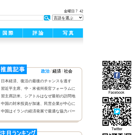
金曜日 7
42
国 際
評 論
写 真
/
/
政治
経済
社会
日本経済、復活の最後のチャンスを逃す
習近平主席、中・米省州長官フォーラムに
出席
習主席訪米、シアトルはなぜ最初の訪問地
になったか
中国の対米投資が加速、民営企業が中心に
中国はイランの経済発展で最適な協力パー
トナー テヘランで張毅国資委主任強調