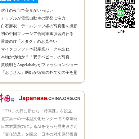
喀什の夜市で美食がいっぱい
アップルが電気自動車の開発に注力
白石麻衣、デニムシャツ姿の写真集を撮影
初の中国マレーシア合同軍事演習終わる
重慶のIT「オタク」のお見合い
マイクロソフト本部産業パークを訪ね
本物か伪物か？「双子ベビー」の写真
黄暁明とAngelababyがファッションショー
に出席
「おじさん」医師が術室の外で女の子を慰
める