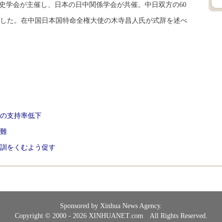
学会が主催し、日本の日中関係学会が共催。中日双方の60
した。在中国日本国特命全権大使の木寺昌人氏が式辞を述べ
の支持率低下
難
訓をくむよう促す
Sponsored by Xinhua News Agency.
Copyright © 2000 - 2026 XINHUANET.com All Rights Reserved.