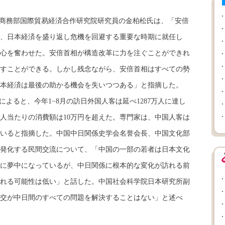
商務部国際貿易経済合作研究院研究員の金柏松氏は、「安倍
、日本経済を盛り返し危機を回避する重要な時期に就任し
心を奮わせた。安倍首相が構造改革に力を注ぐことができれ
すことができる。しかし残念ながら、安倍首相はすべての勢
本経済は最後の助かる機会を失いつつある」と指摘した。
ると、今年1−8月の訪日外国人客は延べ1287万人に達し
1人当たりの消費額は10万円を超えた。専門家は、中国人客は
いると指摘した。中国中日関係史学会名誉会長、中国文化部
発化する民間交流について、「中国の一部の若者は日本文化
に夢中になっているが、中日関係に根本的な変化が訪れる前
れる可能性は低い」と話した。中国社会科学院日本研究所副
交が中日間のすべての問題を解決することはない」と述べ