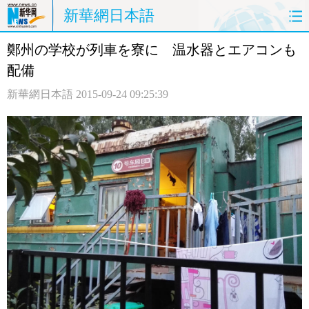
新華網日本語
鄭州の学校が列車を寮に 温水器とエアコンも
ホームページ
政治
経済
配備
社会
文化
エンタメ
新華網日本語
2015-09-24 09:25:39
観光
評論
写真
中日対訳