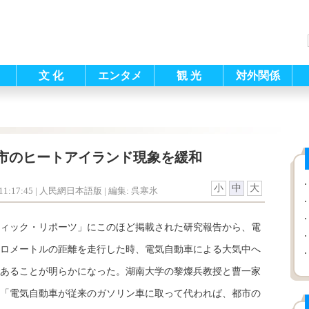
文 化
エンタメ
観 光
対外関係
市のヒートアイランド現象を緩和
小
中
大
1:17:45
| 人民網日本語版 |
編集: 呉寒氷
ィック・リポーツ」にこのほど掲載された研究報告から、電
ロメートルの距離を走行した時、電気自動車による大気中へ
であることが明らかになった。湖南大学の黎燦兵教授と曹一家
「電気自動車が従来のガソリン車に取って代われば、都市の