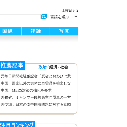
:
土曜日 3
2
国 際
評 論
写 真
/
/
政治
経済
社会
元毎日新聞社駐独記者「反省とおわびは悲
劇を繰り返さないため」
中国 国家以外の実体に軍需品を輸出しな
い
中国、MERS対策の強化を要求
外務省、ミャンマー民族民主同盟軍の一方
的停戦を歓迎
外交部：日本の南中国海問題に対する意図
的な介入は南中国海の平和と安定にとって
マイナスであり