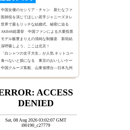
中国女優のセシリア・チャン 新たなファ
ッション写真撮影
医師役を演じてほしい若手ジャニーズタレ
ントランキング
世界で最もリッチな結婚式、秘密に迫る
AKB48総選挙 中国ファンによる大量投票
モデル飯豊まりえの清純な制服姿 新垣結
衣激似！
深呼吸しよう、ここは北京！
「白シャツの女子大生」が人気 ネットユー
ザーが挑戦
食べないと損になる 東京のおいしいケー
キ
中国クルーズ客船、山東省煙台―日本九州
直行便開通