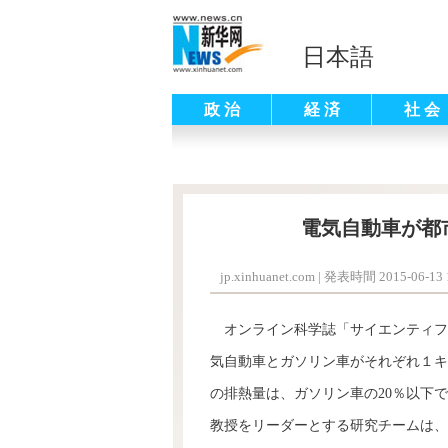
日本語
政 治
経 済
社 会
電気自動車が都
jp.xinhuanet.com
|
発表時間 2015-06-13 1
オンライン科学誌「サイエンティフ
気自動車とガソリン車がそれぞれ１キ
の排熱量は、ガソリン車の20％以下
教授をリーダーとする研究チームは、