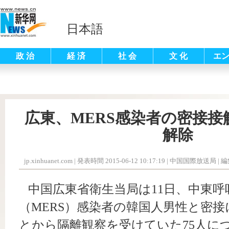
日本語
政 治
経 済
社 会
文 化
エ
広東、MERS感染者の密接接
解除
jp.xinhuanet.com
|
発表時間 2015-06-12 10:17:19
| 中国国際放送局 |
編
中国広東省衛生当局は11日、中東呼
（MERS）感染者の韓国人男性と密
とから隔離観察を受けていた75人に