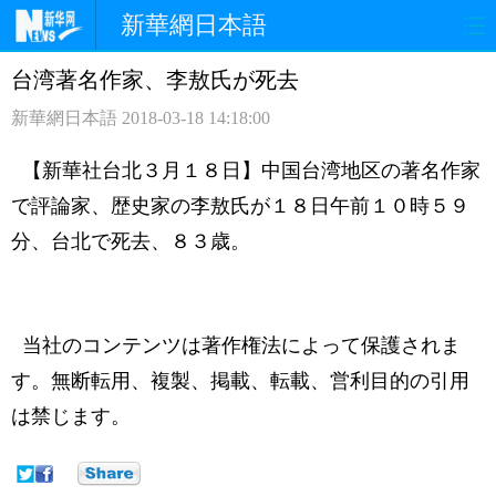
新華網日本語
台湾著名作家、李敖氏が死去
ホームページ
政治
経済
新華網日本語
2018-03-18 14:18:00
社会
文化
エンタメ
【新華社台北３月１８日】中国台湾地区の著名作家
観光
評論
写真
で評論家、歴史家の李敖氏が１８日午前１０時５９
分、台北で死去、８３歳。
中日対訳
当社のコンテンツは著作権法によって保護されま
す。無断転用、複製、掲載、転載、営利目的の引用
は禁じます。