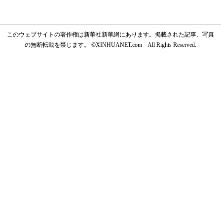
このウェブサイトの著作権は新華社新華網にあります。掲載された記事、写真
の無断転載を禁じます。 ©XINHUANET.com All Rights Reserved.