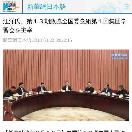
新華網日本語
汪洋氏、第１３期政協全国委党組第１回集団学
ホームページ
政治
経済
習会を主宰
社会
文化
エンタメ
新華網日本語
2018-03-22 08:22:15
観光
評論
写真
中日対訳