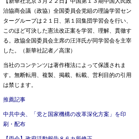
【新華社北京３月２２日】中国第１３期中国人民政
治協商会議（政協）全国委員会党組の理論学習セン
ターグループは２１日、第１回集団学習会を行い、
このほど可決した憲法改正案を学習、理解、貫徹す
る。政協全国委員会主席の汪洋氏が同学習会を主宰
した。（新華社記者／高潔）
当社のコンテンツは著作権法によって保護されま
す。無断転用、複製、掲載、転載、営利目的の引用
は禁じます。
推薦記事
中共中央、「党と国家機構の改革深化方案」を印
刷・配布
【両会】政府活動報告８６カ所修正