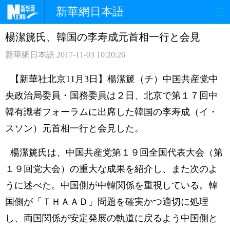
新華網日本語
楊潔篪氏、韓国の李寿成元首相一行と会見
ホームページ
政治
経済
新華網日本語
2017-11-03 10:20:26
社会
文化
エンタメ
【新華社北京11月3日】楊潔篪（チ）中国共産党中
観光
評論
写真
央政治局委員・国務委員は２日、北京で第１７回中
韓有識者フォーラムに出席した韓国の李寿成（イ・
中日対訳
スソン）元首相一行と会見した。
楊潔篪氏は、中国共産党第１９回全国代表大会（第
１９回党大会）の重大な成果を紹介し、また次のよ
うに述べた。中国側が中韓関係を重視している。韓
国側が「ＴＨＡＡＤ」問題を確実かつ適切に処理
し、両国関係が安定発展の軌道に戻るよう中国側と