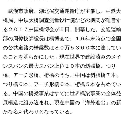
武漢市政府、湖北省交通運輸庁が主催し、中鉄大
橋局、中鉄大橋調査測量设计院などの機関が運営す
る２０１７中国橋博会が５日、開幕した。交通運輸
部の周偉技師総長は橋博会で、１６年末時点で全国
の公共道路の橋梁数は８０万５３００本に達してい
ることを明らかにした。現在世界で建設済みのメイ
ンスパンの最大スパン上位１０本の斜張橋、つり
橋、アーチ形橋、桁橋のうち、中国は斜張橋７本、
つり橋６本、アーチ形橋６本、桁橋５本を占めてい
る。中国の橋梁事業はすでに世界橋梁事業の全体発
展構造に組み込まれ、現在中国の「海外進出」の新
たな名刺代わりとなっている。