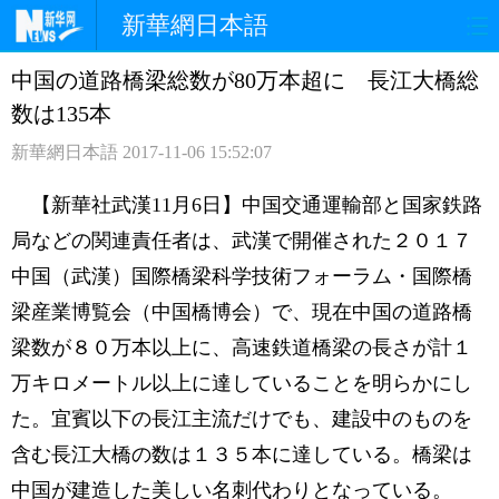
新華網日本語
中国の道路橋梁総数が80万本超に 長江大橋総
ホームページ
政治
経済
数は135本
社会
文化
エンタメ
新華網日本語
2017-11-06 15:52:07
観光
評論
写真
【新華社武漢11月6日】中国交通運輸部と国家鉄路
局などの関連責任者は、武漢で開催された２０１７
中日対訳
中国（武漢）国際橋梁科学技術フォーラム・国際橋
梁産業博覧会（中国橋博会）で、現在中国の道路橋
梁数が８０万本以上に、高速鉄道橋梁の長さが計１
万キロメートル以上に達していることを明らかにし
た。宜賓以下の長江主流だけでも、建設中のものを
含む長江大橋の数は１３５本に達している。橋梁は
中国が建造した美しい名刺代わりとなっている。