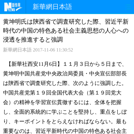
新華網日本語
黄坤明氏は陝西省で調査研究した際、習近平新
ホームページ
政治
経済
時代の中国の特色ある社会主義思想の人心への
社会
文化
エンタメ
浸透を推進すると強調
新華網日本語
2017-11-06 11:30:52
観光
評論
写真
【新華社西安11月6日】１１月３日から５日まで、
中日対訳
黄坤明中国共産党中央政治局委員・中央宣伝部部長
は陝西省で調査研究した際、次のように強調した。
中国共産党第１９回全国代表大会（第１９回党大
会）の精神を学習宣伝貫徹するには、全体を把握
し、全面的系統的に学ぶことを堅持し、重点をしぼ
り、キーポイントをとらえなければならない。最も
重要なのは、習近平新時代の中国の特色ある社会主