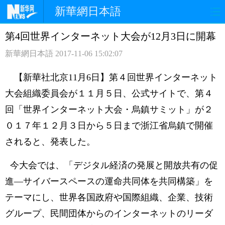
新華網日本語
第4回世界インターネット大会が12月3日に開幕
ホームページ
政治
経済
新華網日本語
2017-11-06 15:02:07
社会
文化
エンタメ
【新華社北京11月6日】第４回世界インターネット
観光
評論
写真
大会組織委員会が１１月５日、公式サイトで、第４
回「世界インターネット大会・烏鎮サミット」が２
中日対訳
０１７年１２月３日から５日まで浙江省烏鎮で開催
されると、発表した。
今大会では、「デジタル経済の発展と開放共有の促
進―サイバースペースの運命共同体を共同構築」を
テーマにし、世界各国政府や国際組織、企業、技術
グループ、民間団体からのインターネットのリーダ