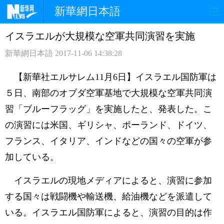
新華網日本語
イスラエルが大規模な空軍共同演習を実施
ホームページ
政治
経済
新華網日本語
2017-11-06 14:38:28
社会
文化
エンタメ
【新華社エルサレム11月6日】イスラエル国防軍は
観光
評論
写真
５日、南部のオブダ空軍基地で大規模な空軍共同演
習「ブルーフラッグ」を実施したと、発表した。こ
中日対訳
の演習には米国、ギリシャ、ポーランド、ドイツ、
フランス、イタリア、インドなどの国々の空軍が参
加している。
イスラエルの現地メディアによると、演習に参加
する国々は戦闘機や輸送機、給油機などを派遣して
いる。イスラエル国防軍によると、演習の目的は作