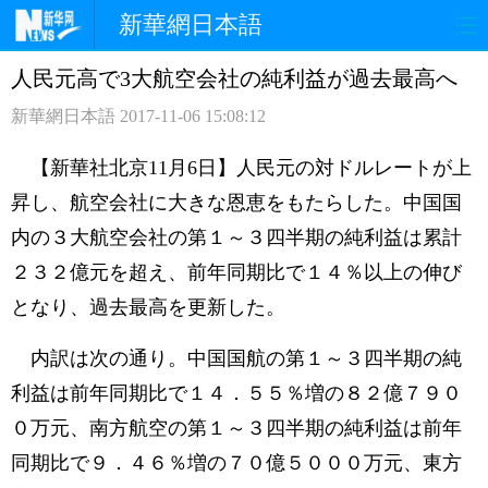
新華網日本語
人民元高で3大航空会社の純利益が過去最高へ
ホームページ
政治
経済
新華網日本語
2017-11-06 15:08:12
社会
文化
エンタメ
【新華社北京11月6日】人民元の対ドルレートが上
観光
評論
写真
昇し、航空会社に大きな恩恵をもたらした。中国国
内の３大航空会社の第１～３四半期の純利益は累計
中日対訳
２３２億元を超え、前年同期比で１４％以上の伸び
となり、過去最高を更新した。
内訳は次の通り。中国国航の第１～３四半期の純
利益は前年同期比で１４．５５％増の８２億７９０
０万元、南方航空の第１～３四半期の純利益は前年
同期比で９．４６％増の７０億５０００万元、東方