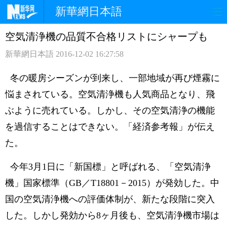
新華網日本語
空気清浄機の品質不合格リストにシャープも
ホームページ
政治
経済
新華網日本語
2016-12-02 16:27:58
社会
文化
エンタメ
冬の暖房シーズンが到来し、一部地域が再び煙霧に
観光
評論
写真
悩まされている。空気清浄機も人気商品となり、飛
ぶように売れている。しかし、その空気清浄の機能
中日対訳
を過信することはできない。「経済参考報」が伝え
た。
今年3月1日に「新国標」と呼ばれる、「空気清浄
機」国家標準（GB／T18801－2015）が発効した。中
国の空気清浄機への評価体制が、新たな段階に突入
した。しかし発効から8ヶ月後も、空気清浄機市場は