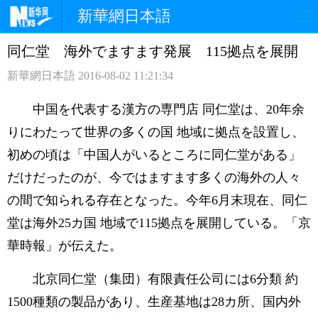
新華網日本語
同仁堂 海外でますます発展 115拠点を展開
ホームページ
政治
経済
新華網日本語
2016-08-02 11:21:34
社会
文化
エンタメ
中国を代表する漢方の専門店 同仁堂は、20年余
観光
評論
写真
りにわたって世界の多くの国 地域に拠点を設置し、
初めの頃は「中国人がいるところに同仁堂がある」
中日対訳
だけだったのが、今ではますます多くの海外の人々
の間で知られる存在となった。今年6月末現在、同仁
堂は海外25カ国 地域で115拠点を展開している。「京
華時報」が伝えた。
北京同仁堂（集団）有限責任公司には6分類 約
1500種類の製品があり、生産基地は28カ所、国内外