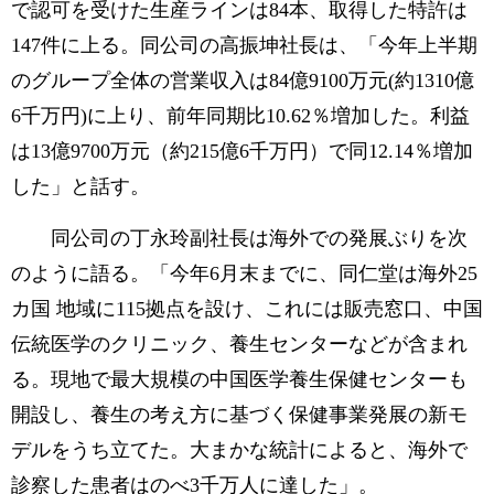
で認可を受けた生産ラインは84本、取得した特許は
147件に上る。同公司の高振坤社長は、「今年上半期
のグループ全体の営業収入は84億9100万元(約1310億
6千万円)に上り、前年同期比10.62％増加した。利益
は13億9700万元（約215億6千万円）で同12.14％増加
した」と話す。
同公司の丁永玲副社長は海外での発展ぶりを次
のように語る。「今年6月末までに、同仁堂は海外25
カ国 地域に115拠点を設け、これには販売窓口、中国
伝統医学のクリニック、養生センターなどが含まれ
る。現地で最大規模の中国医学養生保健センターも
開設し、養生の考え方に基づく保健事業発展の新モ
デルをうち立てた。大まかな統計によると、海外で
診察した患者はのべ3千万人に達した」。