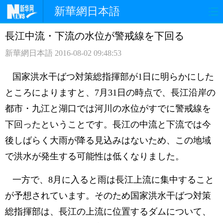
新華網日本語
長江中流・下流の水位が警戒線を下回る
ホームページ
政治
経済
新華網日本語
2016-08-02 09:48:53
社会
文化
エンタメ
国家洪水干ばつ対策総指揮部が1日に明らかにした
観光
評論
写真
ところによりますと、7月31日の時点で、長江沿岸の
都市・九江と湖口では河川の水位がすでに警戒線を
中日対訳
下回ったということです。長江の中流と下流では今
後しばらく大雨が降る見込みはないため、この地域
で洪水が発生する可能性は低くなりました。
一方で、8月に入ると雨は長江上流に集中すること
が予想されています。そのため国家洪水干ばつ対策
総指揮部は、長江の上流に位置するダムについて、