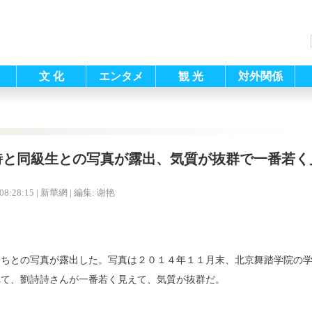
文 化
エンタメ
観 光
対外関係
詩と同級生との写真が露出、気質が抜群で一番若く
08:28:15
| 新華網 |
編集: 谢艳
たちとの写真が露出した。写真は２０１４年１１月末、北京舞踏学院の
べて、劉詩詩さんが一番若く見えて、気質が抜群だ。