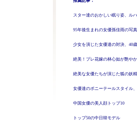
推薦記事：
スター達のおかしい眠り姿、ル
95年後生まれの女優孫佳雨の写
少女を演じた女優達の対決、40
絶美！プレ花嫁の林心如が艶や
絶美な女優たちが演じた狐の妖
女優達のポニーテールスタイル
中国女優の美人顔トップ10
トップ50の中日韓モデル