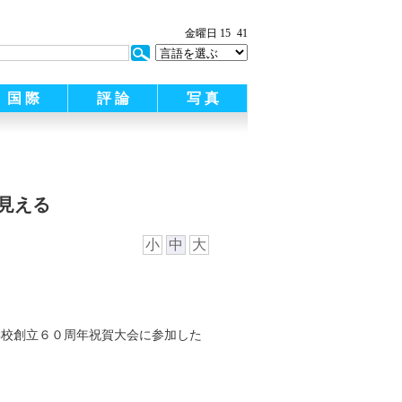
金曜日 15
41
国 際
評 論
写 真
見える
小
中
大
学校創立６０周年祝賀大会に参加した