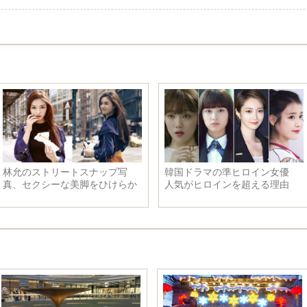
林允のストリートスナップ写
韓国ドラマの準ヒロイン女優
真、セクシーな美脚をひけらか
人気がヒロインを超える理由
す