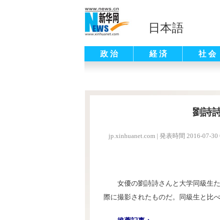
日本語
政 治
経 済
社 会
劉詩
jp.xinhuanet.com
|
発表時間 2016-07-30 
女優の劉詩詩さんと大学同級生
際に撮影されたものだ。同級生と比