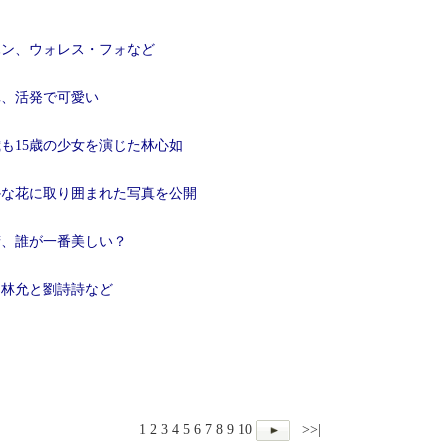
ハン、ウォレス・フォなど
真、活発で可愛い
歳も15歳の少女を演じた林心如
かな花に取り囲まれた写真を公開
精、誰が一番美しい？
、林允と劉詩詩など
1
2
3
4
5
6
7
8
9
10
>>|