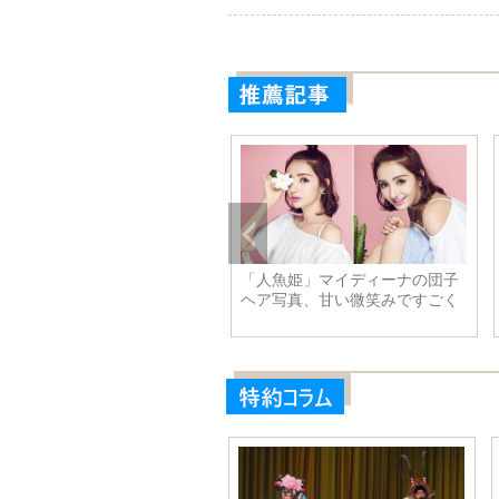
詩詩と同級生との写真が露
「人魚姫」マイディーナの団子
、気質が抜群で一番若く見え
ヘア写真、甘い微笑みですごく
可愛い