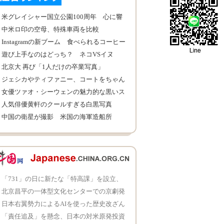
米グレイシャー国立公園100周年 心に響
く自然風景
中米ロ印の空母、特殊車両を比較
Instagramの新ブーム 食べられるコーヒー
カップ
遊び上手なのはどっち？ ネコVSイヌ
北京大 再び「1人だけの卒業写真」
ジェシカやティファニー、コートをちゃん
と着ない魅力
女優ツァオ・シーウェンの魅力的な黒いス
ーツ姿
人気俳優黄軒のクールすぎる白黒写真
中国の衛星が撮影 米国の海軍造船所