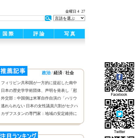
金曜日 4
27
国 際
評 論
写 真
/
/
政治
経済
社会
フィリピン共和国が一方的に提起した南中
国海仲裁案に関する中国海洋法学会の声明
日本の歴史学学術団体、声明を発表し「慰
安婦」問題は終結していないと伝え
外交部：中国側は米軍自作自演の「ハリウ
ッド大作」に出演する気がない
逃れられない 日本の女性議員六割がセクハ
ラを経験
カザフスタンの専門家：地域の安定維持に
は上海協力機構の役割がかけがえのないも
の