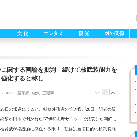
文 化
エンタメ
観 光
対外関係
鮮に関する言論を批判 続けて核武装能力を
強化すると称し
小
中
大
9:30:45
| 新華網 |
編集: 王珊寧
29日の報道によると、朝鮮外務省の報道官が28日、記者の質
統領が日本で開かれたG7伊勢志摩サミットで発表した朝鮮に
核脅威が継続的に存在する限り、朝鮮は自衛目的の核武装能