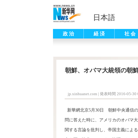
日本語
政 治
経 済
社 会
朝鮮、オバマ大統領の朝
jp.xinhuanet.com
|
発表時間 2016-05-30 0
新華網北京5月30日 朝鮮中央通信の
問に答えた時に、アメリカのオバマ大
関する言論を批判し、帝国主義による