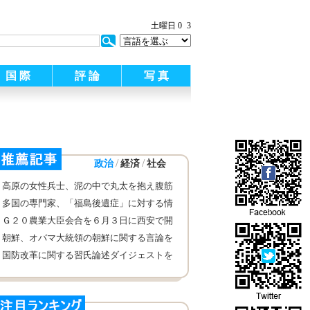
土曜日 0
3
国 際
評 論
写 真
/
/
政治
経済
社会
高原の女性兵士、泥の中で丸太を抱え腹筋
多国の専門家、「福島後遺症」に対する情
報公開を呼びかける
Ｇ２０農業大臣会合を６月３日に西安で開
催
朝鮮、オバマ大統領の朝鮮に関する言論を
批判 続けて核武装能力を強化すると称し
国防改革に関する習氏論述ダイジェストを
部隊に配布