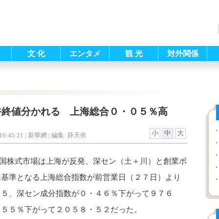
文 化
エンタメ
観 光
対外関係
午終値分かれる 上海総合０・０５％高
小
中
大
6:45:21
| 新華網 |
編集: 薛天依
中国株式市場は上海が反発、深セン（土＋川）と創業ボ
は基準となる上海総合指数が前営業日（２７日）より
４５、深セン成分指数が０・４６％下がって９７６
・５５％下がって２０５８・５２だった。