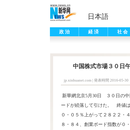
日本語
政 治
経 済
社 会
中国株式市場３０日
jp.xinhuanet.com
|
発表時間 2016-05-30 1
新華網北京5月30日 ３０日の
ードが続落して引けた。 終値
０・０５％上がって２８２２・
８・８４、創業ボード指数が０