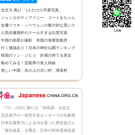
北京大 再び「1人だけの卒業写真」
ジェシカやティファニー、コートをちゃん
と着ない魅力
女優ツァオ・シーウェンの魅力的な黒いス
ーツ姿
人気俳優黄軒のクールすぎる白黒写真
中国の衛星が撮影 米国の海軍造船所
行く価値あり！日本の神社仏閣ランキング
韓国のソン・ジヒョ 好感の持てる美女
集めてみる！芸能界の美人姉妹
美しい中国：水の上の古い村、埭美村