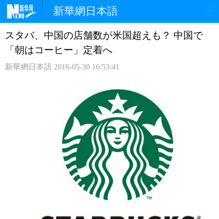
新華網日本語
スタバ、中国の店舗数が米国超えも？ 中国で
ホームページ
政治
経済
「朝はコーヒー」定着へ
社会
文化
エンタメ
新華網日本語
2016-05-30 16:53:41
観光
評論
写真
中日対訳